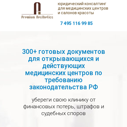
юридический консалтинг
для медицинских центров
и салонов красоты
7 495 116 99 85
300+ готовых документов
для открывающихся и
действующих
Разрабатываем
юридический
готовые формы
медицинских центров по
консалтинг
документов для
медцентров для
требованию
открытия и ведения
законодательства РФ
деятельности на
территории РФ.
убереги свою клинику от
г. Москва
финансовых потерь, штрафов и
судебных споров